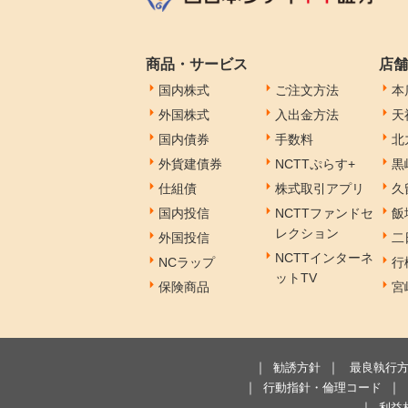
商品・サービス
店舗
国内株式
ご注文方法
本
外国株式
入出金方法
天
国内債券
手数料
北
外貨建債券
NCTTぷらす+
黒
仕組債
株式取引アプリ
久
国内投信
NCTTファンドセ
飯
レクション
外国投信
二
NCTTインターネ
NCラップ
行
ットTV
保険商品
宮
勧誘方針
最良執行
行動指針・倫理コード
利益