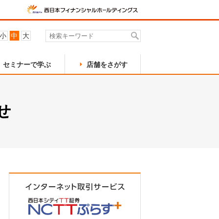
小
中
大
セミナーで学ぶ
店舗をさがす
特定口座
関連会社
黒崎支店
せ
外貨建債券
行橋支店
NCラップ
株式取引アプリ