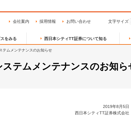
会社案内
採用情報
お問い合わせ
文字サイズ
ビスをみる
西日本シティTT証券について知る
ステムメンテナンスのお知らせ
口座開設の流れ
会社概要・沿革
天神支店
証券総合口座
組織図・営業部店一覧
北九州支店
システムメンテナンスのお知ら
外国株式
国内債券
飯塚支店
二日市支店
国内投信
外国投信
熊本支店
2019年8月5日
西日本シティTT証券株式会社
入出金方法
NCTTぷらす+