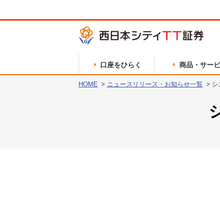
口座をひらく
商品・サー
HOME
ニュースリリース・お知らせ一覧
シ
商品のご案内
お申込方法
経営者からのご挨拶
セミナーのご案内
本店営業部
国内株式
採用について
久留米支店
仕組債
宮崎支店
保険商品
サービスのご案内
ご注文方法