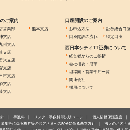
のご案内
口座開設のご案内
店営業部
熊本支店
お申込方法
証券総合口
神支店
口座開設の流れ
特定口座
九州支店
西日本シティTT証券について
崎支店
経営者からのご挨拶
留米支店
会社概要・沿革
塚支店
組織図・営業部店一覧
日市支店
関連会社
橋支店
採用について
崎支店
方針
手数料
リスク・手数料等説明ページ
個人情報保護宣言
募集等に係る株券等のお客さまへの配分に係る基本方針
法人のお客さ
相反管理方針
マネー・ローンダリングおよびテロ資金供与対策に係る基