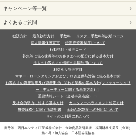
キャンペーン等一覧
よくあるご質問
勧誘方針
最良執行方針
手数料
リスク・手数料等説明ページ
個人情報保護宣言
特定投資家制度について
行動指針・倫理コード
募集等に係る株券等のお客さまへの配分に係る基本方針
法人のお客さまの情報の共同利用について
利益相反管理方針
マネー・ローンダリングおよびテロ資金供与対策に係る基本方針
お客さまの資産運用及び資産形成に関わる業務の基本方針(フィデューシャリ
ー・デューティーに関する基本方針)
重要情報シート（金融事業者編）
反社会的勢力に対する基本方針
カスタマーハラスメント対応方針
無登録格付に関する説明書
金融ADR制度への対応について
サイトのご利用にあたって
商号等 西日本シティTT証券株式会社 金融商品取引業者 福岡財務支局長
（金商）
第75号 / 加入協会 日本証券業協会