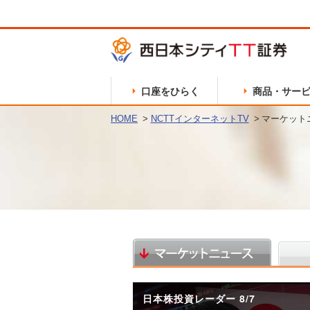
口座をひらく
商品・サー
HOME
NCTTインターネットTV
マーケット
商品のご案内
お申込方法
経営者からのご挨拶
セミナーのご案内
本店営業部
国内株式
採用について
久留米支店
仕組債
宮崎支店
保険商品
サービスのご案内
ご注文方法