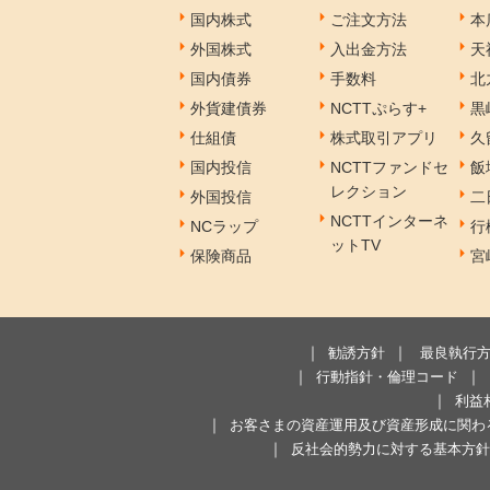
国内株式
ご注文方法
本
外国株式
入出金方法
天
国内債券
手数料
北
外貨建債券
NCTTぷらす+
黒
仕組債
株式取引アプリ
久
国内投信
NCTTファンドセ
飯
レクション
外国投信
二
NCTTインターネ
NCラップ
行
ットTV
保険商品
宮
勧誘方針
最良執行
行動指針・倫理コード
利益
お客さまの資産運用及び資産形成に関わ
反社会的勢力に対する基本方針