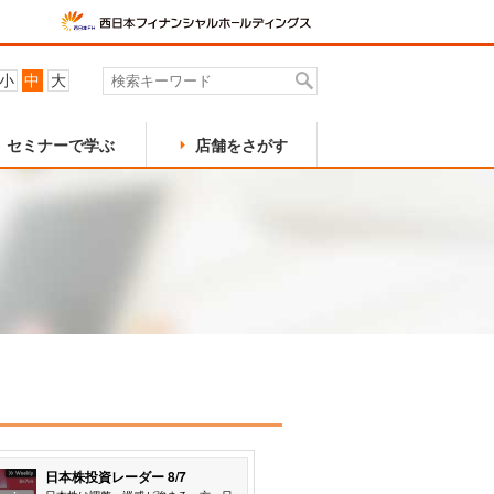
小
中
大
セミナーで学ぶ
店舗をさがす
特定口座
関連会社
黒崎支店
外貨建債券
行橋支店
NCラップ
株式取引アプリ