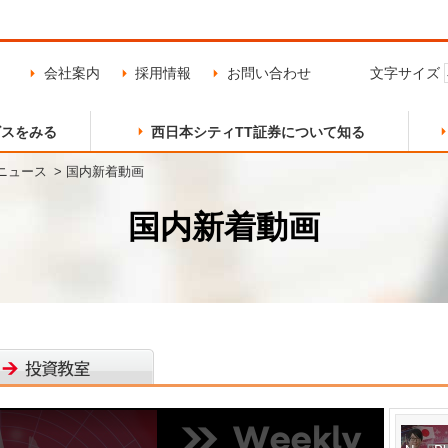
会社案内
採用情報
お問い合わせ
文字サイズ
ビスをみる
西日本シティTT証券について知る
ニュース
国内新着動画
口座開設の流れ
会社概要・沿革
天神支店
証券総合口座
組織図・営業部店一覧
北九州支店
国内新着動画
外国株式
国内債券
飯塚支店
二日市支店
国内投信
外国投信
熊本支店
入出金方法
NCTTぷらす+