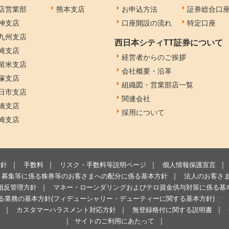
店営業部
熊本支店
お申込方法
証券総合口
神支店
口座開設の流れ
特定口座
九州支店
西日本シティTT証券について
崎支店
経営者からのご挨拶
留米支店
会社概要・沿革
塚支店
組織図・営業部店一覧
日市支店
関連会社
橋支店
採用について
崎支店
方針
手数料
リスク・手数料等説明ページ
個人情報保護宣言
募集等に係る株券等のお客さまへの配分に係る基本方針
法人のお客さ
相反管理方針
マネー・ローンダリングおよびテロ資金供与対策に係る基
る業務の基本方針(フィデューシャリー・デューティーに関する基本方針)
カスタマーハラスメント対応方針
無登録格付に関する説明書
サイトのご利用にあたって